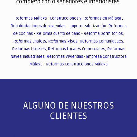
completo con diseñadores e interioristas.
Reformas Málaga
-
Construcciones y Reformas en Málaga
,
Rehabilitaciones de viviendas
-
Impermeabilización
-
Reformas
de Cocinas
-
Reforma cuarto de baño
-
Reforma Dormitorios
,
Reformas Chalets
,
Reformas Pisos
,
Reformas Comunidades
,
Reformas Hoteles
,
Reformas Locales Comerciales
,
Reformas
Naves Industriales
,
Reformas Viviendas
-
Empresa Constructora
Málaga
-
Reformas Construcciones Málaga
ALGUNO DE NUESTROS
CLIENTES