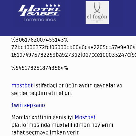
%3061782007455143%
72bcd006372fcf06000cb00a6cae2205cc57e9e364
161a74976782259ba9273a2f0e7cce100035247cf9
jeetcity
1xbet
jeet city casino
%5451782618743584%
Crowngreen
Crowngreen
Spinrise casino
Spin Rise casino
lotoclub
spintiger
Avabet
Spinrise
Crown Green
Crowngreen casino login
슈가 러쉬1000 슬롯
crazy time casino online
1xcasinozambia.com
codingworldnews.com
parimatch.kr
winorio
winorio casino
winorio
mostbet
istifadəçilər üçün aydın qaydalar və
şərtlər təqdim etməlidir.
1win зеркало
Mərclər xəttinin genişliyi
Mostbet
platformasında müxtəlif idman növlərini
rahat seçməyə imkan verir.