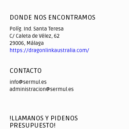
God
slottyway casino
of
DONDE NOS ENCONTRAMOS
Casino
Políg. Ind. Santa Teresa
C/ Caleta de Vélez, 62
29006, Málaga
https://dragonlinkaustralia.com/
CONTACTO
info@sermul.es
administracion@sermul.es
!LLAMANOS Y PIDENOS
PRESUPUESTO!