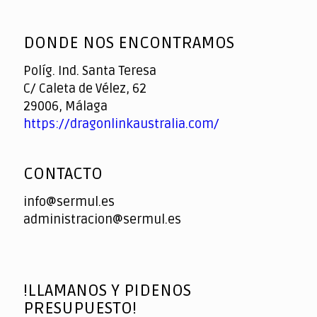
God
slottyway casino
of
DONDE NOS ENCONTRAMOS
Casino
Políg. Ind. Santa Teresa
C/ Caleta de Vélez, 62
29006, Málaga
https://dragonlinkaustralia.com/
CONTACTO
info@sermul.es
administracion@sermul.es
!LLAMANOS Y PIDENOS
PRESUPUESTO!