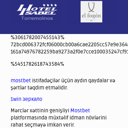
%3061782007455143%
72bcd006372fcf06000cb00a6cae2205cc57e9e364
161a74976782259ba9273a2f0e7cce100035247cf9
jeetcity
1xbet
jeet city casino
%5451782618743584%
Crowngreen
Crowngreen
Spinrise casino
Spin Rise casino
lotoclub
spintiger
Avabet
Spinrise
Crown Green
Crowngreen casino login
슈가 러쉬1000 슬롯
crazy time casino online
1xcasinozambia.com
codingworldnews.com
parimatch.kr
winorio
winorio casino
winorio
mostbet
istifadəçilər üçün aydın qaydalar və
şərtlər təqdim etməlidir.
1win зеркало
Mərclər xəttinin genişliyi
Mostbet
platformasında müxtəlif idman növlərini
rahat seçməyə imkan verir.