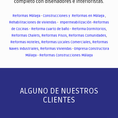
completo con diseñadores e interioristas.
Reformas Málaga
-
Construcciones y Reformas en Málaga
,
Rehabilitaciones de viviendas
-
Impermeabilización
-
Reformas
de Cocinas
-
Reforma cuarto de baño
-
Reforma Dormitorios
,
Reformas Chalets
,
Reformas Pisos
,
Reformas Comunidades
,
Reformas Hoteles
,
Reformas Locales Comerciales
,
Reformas
Naves Industriales
,
Reformas Viviendas
-
Empresa Constructora
Málaga
-
Reformas Construcciones Málaga
ALGUNO DE NUESTROS
CLIENTES