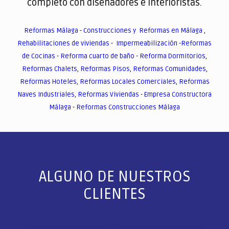
completo con diseñadores e interioristas.
Reformas Málaga
-
Construcciones y Reformas en Málaga
,
Rehabilitaciones de viviendas
-
Impermeabilización
-
Reformas
de Cocinas
-
Reforma cuarto de baño
-
Reforma Dormitorios
,
Reformas Chalets
,
Reformas Pisos
,
Reformas Comunidades
,
Reformas Hoteles
,
Reformas Locales Comerciales
,
Reformas
Naves Industriales
,
Reformas Viviendas
-
Empresa Constructora
Málaga
-
Reformas Construcciones Málaga
ALGUNO DE NUESTROS
CLIENTES