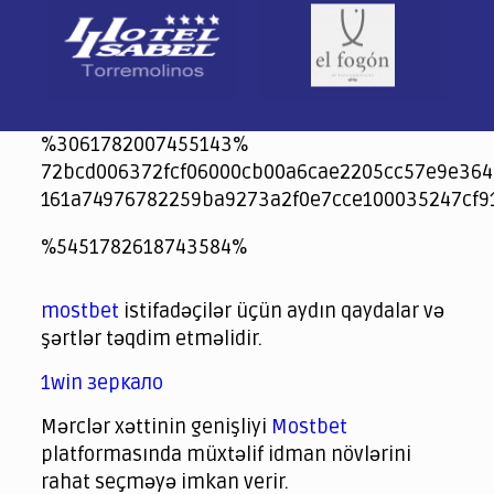
%3061782007455143%
72bcd006372fcf06000cb00a6cae2205cc57e9e364
161a74976782259ba9273a2f0e7cce100035247cf9
jeetcity
1xbet
jeet city casino
%5451782618743584%
Crowngreen
Crowngreen
Spinrise casino
Spin Rise casino
lotoclub
spintiger
Avabet
Spinrise
Crown Green
Crowngreen casino login
슈가 러쉬1000 슬롯
crazy time casino online
1xcasinozambia.com
codingworldnews.com
parimatch.kr
winorio
winorio casino
winorio
mostbet
istifadəçilər üçün aydın qaydalar və
şərtlər təqdim etməlidir.
1win зеркало
Mərclər xəttinin genişliyi
Mostbet
platformasında müxtəlif idman növlərini
rahat seçməyə imkan verir.