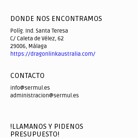
God
slottyway casino
of
DONDE NOS ENCONTRAMOS
Casino
Políg. Ind. Santa Teresa
C/ Caleta de Vélez, 62
29006, Málaga
https://dragonlinkaustralia.com/
CONTACTO
info@sermul.es
administracion@sermul.es
!LLAMANOS Y PIDENOS
PRESUPUESTO!