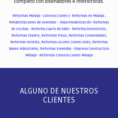
completo con diseñadores e interioristas.
Reformas Málaga
-
Construcciones y Reformas en Málaga
,
Rehabilitaciones de viviendas
-
Impermeabilización
-
Reformas
de Cocinas
-
Reforma cuarto de baño
-
Reforma Dormitorios
,
Reformas Chalets
,
Reformas Pisos
,
Reformas Comunidades
,
Reformas Hoteles
,
Reformas Locales Comerciales
,
Reformas
Naves Industriales
,
Reformas Viviendas
-
Empresa Constructora
Málaga
-
Reformas Construcciones Málaga
ALGUNO DE NUESTROS
CLIENTES