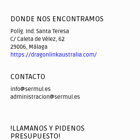
God
slottyway casino
of
DONDE NOS ENCONTRAMOS
Casino
Políg. Ind. Santa Teresa
C/ Caleta de Vélez, 62
29006, Málaga
https://dragonlinkaustralia.com/
CONTACTO
info@sermul.es
administracion@sermul.es
!LLAMANOS Y PIDENOS
PRESUPUESTO!