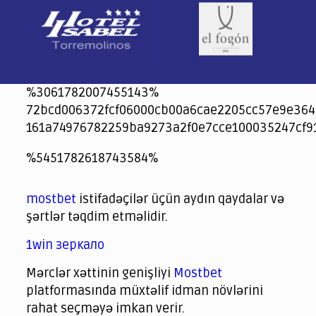
%3061782007455143%
72bcd006372fcf06000cb00a6cae2205cc57e9e364
161a74976782259ba9273a2f0e7cce100035247cf9
jeetcity
1xbet
jeet city casino
%5451782618743584%
Crowngreen
Crowngreen
Spinrise casino
Spin Rise casino
lotoclub
spintiger
Avabet
Spinrise
Crown Green
Crowngreen casino login
슈가 러쉬1000 슬롯
crazy time casino online
1xcasinozambia.com
codingworldnews.com
parimatch.kr
winorio
winorio casino
winorio
mostbet
istifadəçilər üçün aydın qaydalar və
şərtlər təqdim etməlidir.
1win зеркало
Mərclər xəttinin genişliyi
Mostbet
platformasında müxtəlif idman növlərini
rahat seçməyə imkan verir.