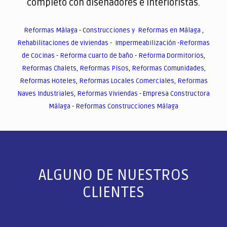
completo con diseñadores e interioristas.
Reformas Málaga
-
Construcciones y Reformas en Málaga
,
Rehabilitaciones de viviendas
-
Impermeabilización
-
Reformas
de Cocinas
-
Reforma cuarto de baño
-
Reforma Dormitorios
,
Reformas Chalets
,
Reformas Pisos
,
Reformas Comunidades
,
Reformas Hoteles
,
Reformas Locales Comerciales
,
Reformas
Naves Industriales
,
Reformas Viviendas
-
Empresa Constructora
Málaga
-
Reformas Construcciones Málaga
ALGUNO DE NUESTROS
CLIENTES