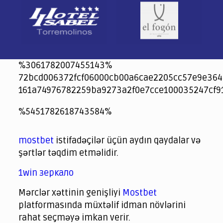
%3061782007455143%
72bcd006372fcf06000cb00a6cae2205cc57e9e364
161a74976782259ba9273a2f0e7cce100035247cf9
jeetcity
1xbet
jeet city casino
%5451782618743584%
Crowngreen
Crowngreen
Spinrise casino
Spin Rise casino
lotoclub
spintiger
Avabet
Spinrise
Crown Green
Crowngreen casino login
슈가 러쉬1000 슬롯
crazy time casino online
1xcasinozambia.com
codingworldnews.com
parimatch.kr
winorio
winorio casino
winorio
mostbet
istifadəçilər üçün aydın qaydalar və
şərtlər təqdim etməlidir.
1win зеркало
Mərclər xəttinin genişliyi
Mostbet
platformasında müxtəlif idman növlərini
rahat seçməyə imkan verir.