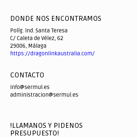
God
slottyway casino
of
DONDE NOS ENCONTRAMOS
Casino
Políg. Ind. Santa Teresa
C/ Caleta de Vélez, 62
29006, Málaga
https://dragonlinkaustralia.com/
CONTACTO
info@sermul.es
administracion@sermul.es
!LLAMANOS Y PIDENOS
PRESUPUESTO!