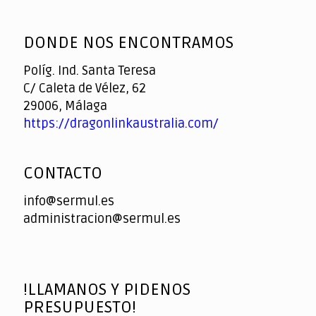
God
slottyway casino
of
DONDE NOS ENCONTRAMOS
Casino
Políg. Ind. Santa Teresa
C/ Caleta de Vélez, 62
29006, Málaga
https://dragonlinkaustralia.com/
CONTACTO
info@sermul.es
administracion@sermul.es
!LLAMANOS Y PIDENOS
PRESUPUESTO!