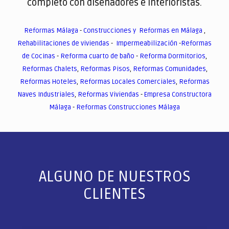
completo con diseñadores e interioristas.
Reformas Málaga
-
Construcciones y Reformas en Málaga
,
Rehabilitaciones de viviendas
-
Impermeabilización
-
Reformas
de Cocinas
-
Reforma cuarto de baño
-
Reforma Dormitorios
,
Reformas Chalets
,
Reformas Pisos
,
Reformas Comunidades
,
Reformas Hoteles
,
Reformas Locales Comerciales
,
Reformas
Naves Industriales
,
Reformas Viviendas
-
Empresa Constructora
Málaga
-
Reformas Construcciones Málaga
ALGUNO DE NUESTROS
CLIENTES