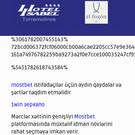
%3061782007455143%
72bcd006372fcf06000cb00a6cae2205cc57e9e364
161a74976782259ba9273a2f0e7cce100035247cf9
jeetcity
1xbet
jeet city casino
%5451782618743584%
Crowngreen
Crowngreen
Spinrise casino
Spin Rise casino
lotoclub
spintiger
Avabet
Spinrise
Crown Green
Crowngreen casino login
슈가 러쉬1000 슬롯
crazy time casino online
1xcasinozambia.com
codingworldnews.com
parimatch.kr
winorio
winorio casino
winorio
mostbet
istifadəçilər üçün aydın qaydalar və
şərtlər təqdim etməlidir.
1win зеркало
Mərclər xəttinin genişliyi
Mostbet
platformasında müxtəlif idman növlərini
rahat seçməyə imkan verir.