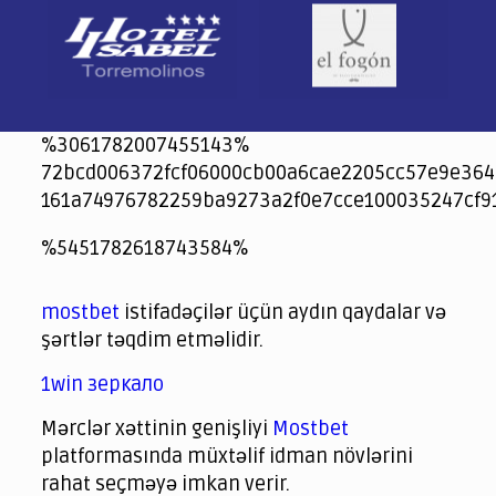
%3061782007455143%
72bcd006372fcf06000cb00a6cae2205cc57e9e364
161a74976782259ba9273a2f0e7cce100035247cf9
jeetcity
1xbet
jeet city casino
%5451782618743584%
Crowngreen
Crowngreen
Spinrise casino
Spin Rise casino
lotoclub
spintiger
Avabet
Spinrise
Crown Green
Crowngreen casino login
슈가 러쉬1000 슬롯
crazy time casino online
1xcasinozambia.com
codingworldnews.com
parimatch.kr
winorio
winorio casino
winorio
mostbet
istifadəçilər üçün aydın qaydalar və
şərtlər təqdim etməlidir.
1win зеркало
Mərclər xəttinin genişliyi
Mostbet
platformasında müxtəlif idman növlərini
rahat seçməyə imkan verir.