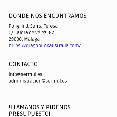
God
slottyway casino
of
DONDE NOS ENCONTRAMOS
Casino
Políg. Ind. Santa Teresa
C/ Caleta de Vélez, 62
29006, Málaga
https://dragonlinkaustralia.com/
CONTACTO
info@sermul.es
administracion@sermul.es
!LLAMANOS Y PIDENOS
PRESUPUESTO!