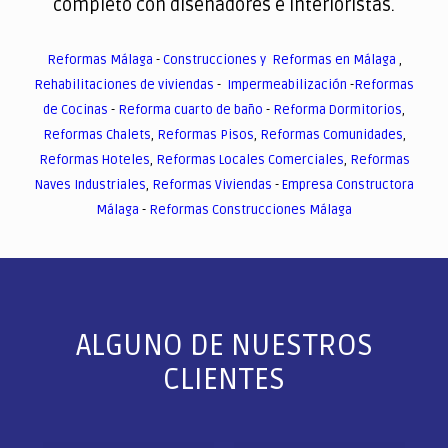
completo con diseñadores e interioristas.
Reformas Málaga
-
Construcciones y Reformas en Málaga
,
Rehabilitaciones de viviendas
-
Impermeabilización
-
Reformas
de Cocinas
-
Reforma cuarto de baño
-
Reforma Dormitorios
,
Reformas Chalets
,
Reformas Pisos
,
Reformas Comunidades
,
Reformas Hoteles
,
Reformas Locales Comerciales
,
Reformas
Naves Industriales
,
Reformas Viviendas
-
Empresa Constructora
Málaga
-
Reformas Construcciones Málaga
ALGUNO DE NUESTROS
CLIENTES