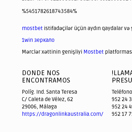
jeetcity
1xbet
jeet city casino
%5451782618743584%
Crowngreen
Crowngreen
Spinrise casino
Spin Rise casino
lotoclub
spintiger
Avabet
Spinrise
Crown Green
Crowngreen casino login
슈가 러쉬1000 슬롯
crazy time casino online
1xcasinozambia.com
codingworldnews.com
parimatch.kr
winorio
winorio casino
winorio
mostbet
istifadəçilər üçün aydın qaydalar və 
1win зеркало
Mərclər xəttinin genişliyi
Mostbet
platforması
God
slottyway casino
of
DONDE NOS
!LLAM
Casino
ENCONTRAMOS
PRESU
Políg. Ind. Santa Teresa
Teléfono
C/ Caleta de Vélez, 62
952 24 3
29006, Málaga
952 24 4
https://dragonlinkaustralia.com/
952 17 7