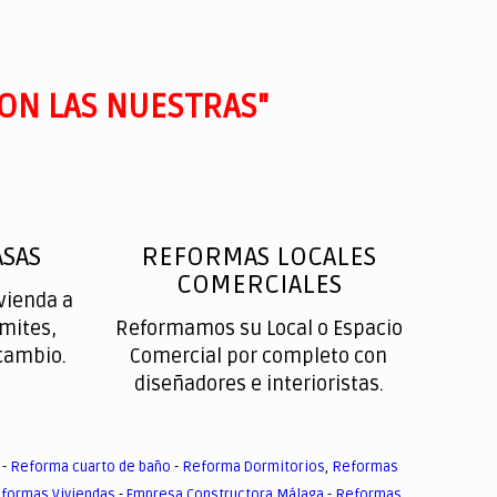
ON LAS NUESTRAS"
SAS
REFORMAS LOCALES
COMERCIALES
vienda a
ímites,
Reformamos su Local o Espacio
cambio.
Comercial por completo con
diseñadores e interioristas.
-
Reforma cuarto de baño
-
Reforma Dormitorios
,
Reformas
formas Viviendas
-
Empresa Constructora Málaga
-
Reformas