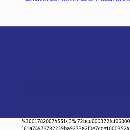
%3061782007455143% 72bcd006372fcf06000
161a74976782259ba9273a2f0e7cce10003524