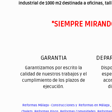
industrial de 1000 m2 destinada a oficinas, tal
"SIEMPRE MIRAND
GARANTIA
DEPA
Garantizamos por escrito la
Disp
calidad de nuestros trabajos y el
espe
cumplimiento de los plazos de
aco
ejecución.
d
Reformas Málaga
-
Construcciones y Reformas en Málaga
,
Chalets
,
Reformas Pisos
,
Reformas Comunidades
,
Reformas