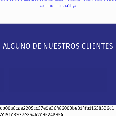
Construcciones Málaga
ALGUNO DE NUESTROS CLIENTES
cb00a6cae2205cc57e9e36486000be014fa11658536c1
7cf91e3937e26442d9524a954f