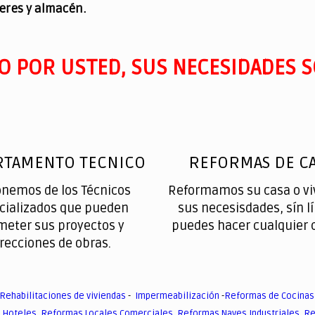
leres y almacén.
O POR USTED, SUS NECESIDADES S
RTAMENTO TECNICO
REFORMAS DE CA
onemos de los Técnicos
Reformamos su casa o vi
cializados que pueden
sus necesisdades, sín l
meter sus proyectos y
puedes hacer cualquier 
irecciones de obras.
Rehabilitaciones de viviendas
-
Impermeabilización
-
Reformas de Cocinas
 Hoteles
,
Reformas Locales Comerciales
,
Reformas Naves Industriales
,
Re