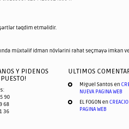
şərtlər təqdim etməlidir.
nda müxtəlif idman növlərini rahat seçməyə imkan ver
ANOS Y PIDENOS
ULTIMOS COMENTA
PUESTO!
Miguel Santos
en
CR
s:
NUEVA PAGINA WEB
5 90
EL FOGON
en
CREACIO
9 68
PAGINA WEB
1 36