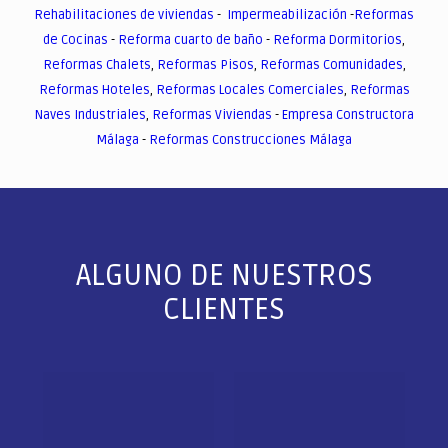
Rehabilitaciones de viviendas
-
Impermeabilización
-
Reformas
de Cocinas
-
Reforma cuarto de baño
-
Reforma Dormitorios
,
Reformas Chalets
,
Reformas Pisos
,
Reformas Comunidades
,
Reformas Hoteles
,
Reformas Locales Comerciales
,
Reformas
Naves Industriales
,
Reformas Viviendas
-
Empresa Constructora
Málaga
-
Reformas Construcciones Málaga
ALGUNO DE NUESTROS
CLIENTES