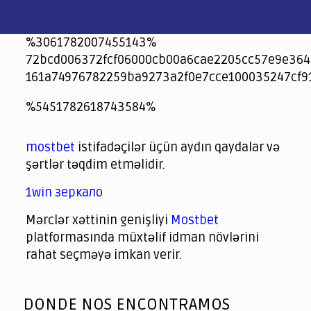
%3061782007455143%
72bcd006372fcf06000cb00a6cae2205cc57e9e364
161a74976782259ba9273a2f0e7cce100035247cf9
jeetcity
1xbet
jeet city casino
%5451782618743584%
Crowngreen
Crowngreen
Spinrise casino
Spin Rise casino
lotoclub
spintiger
Avabet
Spinrise
Crown Green
Crowngreen casino login
슈가 러쉬1000 슬롯
crazy time casino online
1xcasinozambia.com
codingworldnews.com
parimatch.kr
winorio
winorio casino
winorio
mostbet
istifadəçilər üçün aydın qaydalar və
şərtlər təqdim etməlidir.
1win зеркало
Mərclər xəttinin genişliyi
Mostbet
platformasında müxtəlif idman növlərini
rahat seçməyə imkan verir.
God
slottyway casino
of
DONDE NOS ENCONTRAMOS