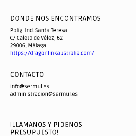
God
slottyway casino
of
DONDE NOS ENCONTRAMOS
Casino
Políg. Ind. Santa Teresa
C/ Caleta de Vélez, 62
29006, Málaga
https://dragonlinkaustralia.com/
CONTACTO
info@sermul.es
administracion@sermul.es
!LLAMANOS Y PIDENOS
PRESUPUESTO!