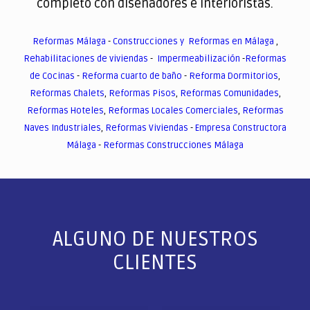
completo con diseñadores e interioristas.
Reformas Málaga
-
Construcciones y Reformas en Málaga
,
Rehabilitaciones de viviendas
-
Impermeabilización
-
Reformas
de Cocinas
-
Reforma cuarto de baño
-
Reforma Dormitorios
,
Reformas Chalets
,
Reformas Pisos
,
Reformas Comunidades
,
Reformas Hoteles
,
Reformas Locales Comerciales
,
Reformas
Naves Industriales
,
Reformas Viviendas
-
Empresa Constructora
Málaga
-
Reformas Construcciones Málaga
ALGUNO DE NUESTROS
CLIENTES