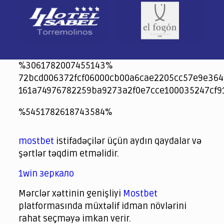
%3061782007455143%
72bcd006372fcf06000cb00a6cae2205cc57e9e364
161a74976782259ba9273a2f0e7cce100035247cf9
jeetcity
1xbet
jeet city casino
%5451782618743584%
Crowngreen
Crowngreen
Spinrise casino
Spin Rise casino
lotoclub
spintiger
Avabet
Spinrise
Crown Green
Crowngreen casino login
슈가 러쉬1000 슬롯
crazy time casino online
1xcasinozambia.com
codingworldnews.com
parimatch.kr
winorio
winorio casino
winorio
mostbet
istifadəçilər üçün aydın qaydalar və
şərtlər təqdim etməlidir.
1win зеркало
Mərclər xəttinin genişliyi
Mostbet
platformasında müxtəlif idman növlərini
rahat seçməyə imkan verir.